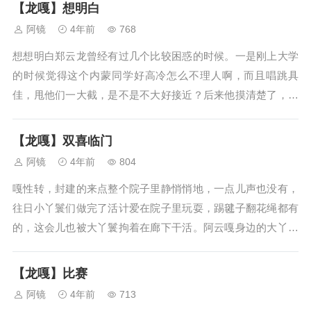
请点心，大家乐一乐，顶多喊他一下，可也不会真的有人叫他
【龙嘎】想明白
一起排练活动。他这是要去泡咖啡，...
阿镜
4年前
768
想想明白郑云龙曾经有过几个比较困惑的时候。一是刚上大学
的时候觉得这个内蒙同学好高冷怎么不理人啊，而且唱跳具
佳，甩他们一大截，是不是不大好接近？后来他摸清楚了，阿
云嘎的普通话当时没那么好，他自己也有点怵，起初不爱讲
话，后面熟了就好了。接着郑云龙第二个困惑的时候是跟阿云
【龙嘎】双喜临门
嘎熟了以后。就内蒙人大概是比较热情...
阿镜
4年前
804
嘎性转，封建的来点整个院子里静悄悄地，一点儿声也没有，
往日小丫鬟们做完了活计爱在院子里玩耍，踢毽子翻花绳都有
的，这会儿也被大丫鬟拘着在廊下干活。阿云嘎身边的大丫鬟
打了帘子进屋，将小盅放上桌，觑着阿云嘎脸色，到底小声劝
道：“太太消消气儿呢，用点甜的，倒没得为了好事憋闷的
【龙嘎】比赛
理。”这话劝得阿云嘎将手上绣活一...
阿镜
4年前
713