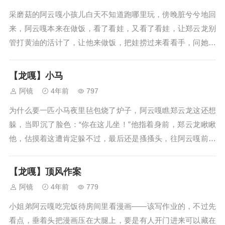
采磨菇的阿云嘎小孩儿白天不知道跑哪里玩，傍晚脏兮兮地回
来，阿云嘎本来在做饭，看了看娃，又看了看娃，让郑云龙别
管打黄油的活计了，让他来做饭，把娃捞过来看看手，问她：
“去哪里玩了，这么多泥巴？”她眨巴着一双大眼睛，也没怵，
阿云嘎反正不是在骂她，乖乖给他看口袋：“那边，好多好多小
【龙嘎】小马
蘑菇。”阿云嘎看了一眼，他...
阿镜
4年前
797
为什么要一匹小马夜里毡包烧了炉子，阿云嘎瞧郑云龙这还想
躲，当即沉了脸色：“你在这儿坐！”他指着身前，郑云龙瞅瞅
他，估摸着这遭肯定躲不过，最后还是搔搔头，往阿云嘎前面
盘腿坐下，阿云嘎又拍他的背，扯了扯他身上的袍子：“我看看
你伤得怎么样了！”“还行——嘶！”郑云龙被他瞪圆了眼睛往肩
【龙嘎】顶风作案
头一拍，登时疼得呲牙；...
阿镜
4年前
779
小姐弟阿云嘎吃完饭待房间里看漫画——该写作业的，不过先
看点，垂着头把漫画压在大腿上，要是有人开门进来可以藏在