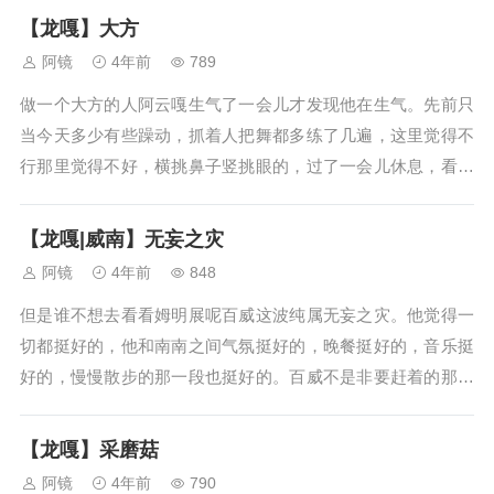
轻松松就张开来。但指定是有地方不对劲了，郑云龙能感觉到
【龙嘎】大方
——废话阿云嘎已经连着五天午晚...
阿镜
4年前
789
做一个大方的人阿云嘎生气了一会儿才发现他在生气。先前只
当今天多少有些躁动，抓着人把舞都多练了几遍，这里觉得不
行那里觉得不好，横挑鼻子竖挑眼的，过了一会儿休息，看见
微信没来信息，这才后知后觉地想到，哦，原来我在生气。这
有什么好生气的。阿云嘎想，拿起来他的奶茶嘬一口。这没什
【龙嘎|威南】无妄之灾
么好生气的。他是一个大方的人，...
阿镜
4年前
848
但是谁不想去看看姆明展呢百威这波纯属无妄之灾。他觉得一
切都挺好的，他和南南之间气氛挺好的，晚餐挺好的，音乐挺
好的，慢慢散步的那一段也挺好的。百威不是非要赶着的那种
类型，虽然在南南面前他总是得按捺着亲近的冲动，可有的时
候他看着南南弯起眼睛抿着唇微笑，又觉得安宁下来。晚上百
【龙嘎】采磨菇
威提议上楼去看影集，南南答应了...
阿镜
4年前
790