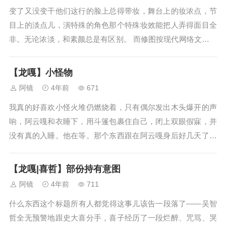
变了又没变干他们这行的脸上总得带妆，舞台上的妆浓点，节
目上的淡点儿，演特殊的角色那个特殊妆效能把人弄得面目全
非。无论浓淡，和素颜总是有区别。 而修图按现代网络文化来
说，大抵也算是一种化妆了。无论拍点什么，最后总是要修一
修才能发，力求到没有半点儿瑕疵才好一样。他们俩大学的时
【龙嘎】小怪物
候习惯看彼此不化妆，现在远了...
阿镜
4年前
671
我真的好喜欢小怪火堆仍燃烧着，只有偶尔发出木头爆开的声
响，阿云嘎和衣睡下，用斗篷包裹住自己，闭上双眼假寐，并
没有真的入睡。他在等。那个东西跟在阿云嘎身后好几天了，
到底是什么不好说；起初阿云嘎以为是野兽，毕竟身后总传来
窸窣声响，对方又善于躲藏，直到前两天夜里那动静越发靠
【龙嘎|喜哲】部份持有意图
近，阿云嘎试图以火把驱赶，猛打了...
阿镜
4年前
711
什么东西这个标题所有人都觉得这事儿该告一段落了——吴智
哲全无预警地跟史大喜分手，喜子经历了一段烂醉、咒骂、哭