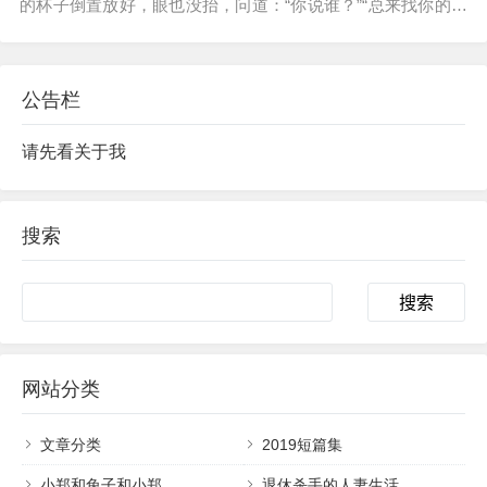
的杯子倒置放好，眼也没抬，问道：“你说谁？”“总来找你的那
个——”总来找百威的人有很多，百威这张脸几乎就是酒吧的招
牌，于是他们又叙述得更细一点儿：“就那个看起来不像会来酒
吧的，看起来像该去逛博...
公告栏
请先看关于我
搜索
Search
网站分类
文章分类
2019短篇集
小郑和兔子和小郑
退休杀手的人妻生活