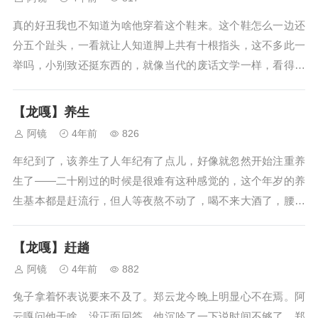
真的好丑我也不知道为啥他穿着这个鞋来。这个鞋怎么一边还
分五个趾头，一看就让人知道脚上共有十根指头，这不多此一
举吗，小别致还挺东西的，就像当代的废话文学一样，看得我
很急还得告诉我自己先别急。就是浑身难受知道吧。这张脸搭
上这个鞋，这应该吗？不应该啊！正常人都想像不出来这么好
【龙嘎】养生
看的一张脸脚下穿着这个鞋。他这...
阿镜
4年前
826
年纪到了，该养生了人年纪有了点儿，好像就忽然开始注重养
生了——二十刚过的时候是很难有这种感觉的，这个年岁的养
生基本都是赶流行，但人等夜熬不动了，喝不来大酒了，腰腿
开始出毛病了，这层上想像往往是跃进的：觉得自己不一定有
那个好运道无知无觉一蹬腿没了，要是没的过程一拖六十年，
【龙嘎】赶趟
那可真是遭大罪，光想想都能睡不...
阿镜
4年前
882
兔子拿着怀表说要来不及了。郑云龙今晚上明显心不在焉。阿
云嘎问他干啥，没正面回答，他沉吟了一下说时间不够了。郑