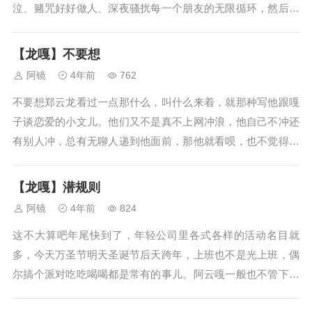
泣、赌咒好好做人、深夜骚扰每一个朋友的无限循环，然后终
于，他们从南南那里得知了救苦救难女菩萨吴智哲有收破——
回心转意的意思，这几周每一个被史大喜在凌晨打电话哀嚎过
【龙嘎】不要想
的人都松了一口气。然后这短暂的...
阿镜
4年前
762
不要想郑云龙看过一点那什么，叫什么来着，就那种写他跟嘎
子谈恋爱的小文儿。他们又不是真不上网冲浪，他自己不冲还
有别人冲，总有无聊人递到他面前，那他就看呗，也不觉得怎
么样。有的不那么离谱，有的离谱，有的离大谱，但离大谱的
时候又好像有那么一点儿不离谱，就拿有人说阿云嘎能生小孩
【龙嘎】潜规则
儿这件事吧，他八成确定是真不能...
阿镜
4年前
824
这不大算吧年尾快到了，年轻公司里各式各样的活动名目就
多，今天万圣节明天圣诞节后天跨年，上班也不是光上班，偶
尔搞个派对吃吃喝喝都是常有的事儿。阿云嘎一般也不管下面
那些人弄什么游戏；他是主管，管人的顶多偶尔出个钱请吃饭