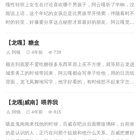
嘎性转班上女生在讨论喜欢哪个男孩子，阿云嘎听了半晌，没
能说上话，这个年纪的女孩总是比男孩早开情窦，伴随着时不
时的轻笑，好像要分享这点秘密才算最好的朋友。阿云嘎觉得
她也没有喜欢谁，听见人家说郑云龙好的时候还撇撇嘴。她们
说郑云龙很可爱，很帅，而且好玩儿，打球也厉害，挤挤挨挨
【龙嘎】糖盒
地悄声说话，阿云嘎听着心里就闷...
阿镜
4年前
739
额吉到底爱不爱吃糖很多东西草原上买不方便，就等郑云龙进
城里务工的时候带回来，阿云嘎都会写单子给他，用的日历纸
背面，龙飞凤舞地写字，他字好看的，有时候想不起来字怎么
写，写错了，划掉往边上再写一个。他时常想起来缺啥就往上
写，日子过得忙嘛，写一两笔，小孩儿跌跤一身泥，阿云嘎见
【龙嘎|威南】喂养我
不得孩子埋汰，急急忙忙便去给她...
阿镜
4年前
815
吸血鬼南南来找他的时候，百威在吧台后面擦玻璃杯，台前坐
的是认识的人，正巧在问那个姑娘和他什么关系。百威把擦好