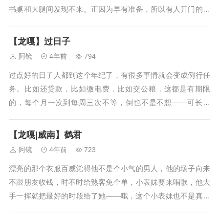
书桌和大腿间发现不来。正因为早有准备，所以有人开门的时
候一气呵成，阿云嘎腰背一挺又是那个妈见妈爱的漂亮省心好
女儿，结果一回头就脸跟背就一起垮下来：“是你啊！”是弟
【龙嘎】过日子
弟，没血缘关系，但还是弟弟，郑...
阿镜
4年前
794
过点好的日子人都到这个年纪了，有很多事情就会变成例行任
务。比如还贷款，比如缴电费，比如交公粮，这都是有期限
的，每个月一次到每周三次不等，倒也不是不想——可长大
（或者说变老）的过程就是这个样子的，自己有钱了，还能主
宰自己的生活了，自然是天天吃自己想吃的菜，随后就发觉吃
【龙嘎|威南】鹤君
的用的睡的千篇一律。前面还能偶尔换...
阿镜
4年前
723
漂亮的那个衣服百威觉得他不是个小气的男人，他的场子向来
不跟朋友收钱，时不时给熟客免个单，小表妹要来唱歌，他大
手一挥就把最好的时段给了她——哦，这个小表妹也不是真的
亲表妹，拐了几道弯那种，但是住得近，同一个高中，百威几