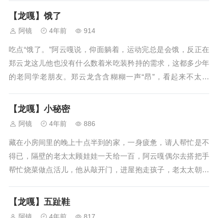
出去玩的趣事，智哲也高兴，请了下午的假，南南约的是大酒
【龙嘎】饿了
店的高级餐厅，吃完了午餐还能用...
阿镜
4年前
914
吃点“饿了。”阿云嘎说，仰面躺着，运动完总是会饿，反正在
郑云龙这儿他也没有什么数着米吃装矜持的需求，这都多少年
的老同学老朋友。郑云龙含含糊糊一声“昂”，看起来不太爱
动，床单很潮热，吸满了汗水，总觉得有点奇怪的郁郁寡欢，
阿云嘎就更得吃点什么，脚趾蹭了蹭，去夹郑云龙小腿腿毛，
【龙嘎】小秘密
郑云龙嗷地把眼睛睁开了，转头...
阿镜
4年前
886
藏在小房间里的晚上十点半到的家，一身疲惫，请人帮忙是不
得已，隔壁的老太太顾娃娃一天给一百，阿云嘎偶尔去搭把手
帮忙烧菜做点活儿，他从敲开门，进屋抱走孩子，老太太朝他
笑：“晚上喂过了，没吃太多，晚点再喂一次，乖得很。”阿云
嘎怀里抱着孩子还是尽量合十，弯腰抿唇笑，开口倒谢，他太
【龙嘎】五趾鞋
瘦了，衣服穿着空荡荡的，转头...
阿镜
4年前
817