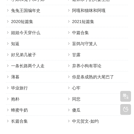
兔兔王国编年史
阿嘎和猫咪和阿嘎
2020短篇集
2021短篇集
姐姐今天穿什么
中篇合集
知返
盲鸽与守笼人
好兄弟几被子
甘露
一条长路两个人走
弃养小狗有罪论
薄暮
你是条成熟的大尾巴了
毕业旅行
心牢
抱朴
同悲
蜂蜜牛奶
傻瓜
长篇合集
中元贺文-如约
临时室友
他是狼