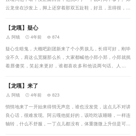
云龙坐在沙发上，脚上还穿着那双五趾鞋，好丑，丑得很，他
给阿云嘎还买了一双，阿云嘎穿着不习惯，但老公给买的，他
也穿，反正郑云龙就这样坐着，若有所思，阿云嘎凑过来问他
【龙嘎】疑心
说什么时间不够。郑云龙仍旧没回...
阿镜
4年前
874
疑心生暗鬼，大概吧剧团新来了个小男孩儿，长得可好，刚毕
业不久，肩这么宽腿那么长，大家都喊他小郑小郑，小郑就抿
着唇傻笑，笑起来更好，谁都喜欢多和他说两句话。人也热
情，上次回一趟老家拿了这么大一个兜的特产给大家分，人人
都有，就特别特别招人喜欢。年轻人总是要照顾的，郑云龙这
【龙嘎】来了
还是阿云嘎亲学弟，两人一个学校一...
阿镜
4年前
823
悄悄地来了一开始来得悄无声息，谁也没发觉，这点儿不对讲
良心话，很难发现。阿云嘎他挺好的，该吃吃该睡睡，一样连
轴转，什么不舒服，一丁点儿都没有，体重微微上升但是可以
忽略不计，郑云龙亲测他劈叉还能劈这么开，用手这么拗，轻