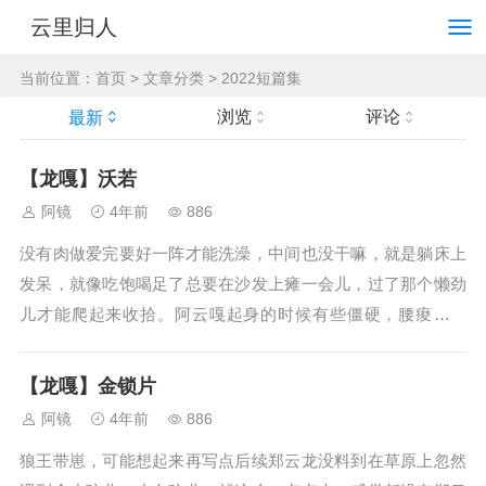
云里归人
当前位置：
首页
>
文章分类
>
2022短篇集
浏览
评论
最新
【龙嘎】沃若
阿镜
4年前
886
没有肉做爱完要好一阵才能洗澡，中间也没干嘛，就是躺床上
发呆，就像吃饱喝足了总要在沙发上瘫一会儿，过了那个懒劲
儿才能爬起来收拾。阿云嘎起身的时候有些僵硬，腰痠腿也
疼，郑云龙套了件裤子去阳台抽菸，他进浴室里放热水，拧开
水流，坐在马桶上，感觉精液从体内往外流出来。郑云龙射在
【龙嘎】金锁片
他的体内，但这些东西还是会淌出去...
阿镜
4年前
886
狼王带崽，可能想起来再写点后续郑云龙没料到在草原上忽然