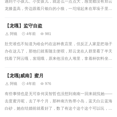
遇到个小孩儿。小女孩儿，就这么一点点大，感觉都没有郑云
龙膝盖高，旁边跟着只银白的小狼，一坨缩起来在草垛子里放
声大哭好像遇到了什么天大的伤心事。那小狼很急，在旁边鸣
鸣舔她，她一边伸出手把小狼抱紧了像个小乌龟趴着，一边接
【龙嘎】监守自盗
着哭，这哭声可真有穿透力，听得...
阿镜
4年前
981
肚兜谁也不知道为啥会约在这种夜店里，但反正人家是把场子
办在这儿了，那他们就客随主便呗，郑云龙在人群里看了半天
找着了阿云嘎，发现哦，原来他没在人堆里，拿着杯饮料坐在
卡座上喝。陌生人多，郑云龙现在看见了阿云嘎就懒得跟别人
说话了，走过去坐下，问他：“怎么不去跟人家说话？”阿云嘎
【龙嘎|威南】蜜月
那手，肉呼呼的，好玩儿，抓着...
阿镜
4年前
976
有些事情也是无可奈何吴智哲也没想到南南一回来就找她——
去度蜜月呢，去了半个月，那种南方热带小岛，蓝天白云蓝海
白砂，她在结婚前就看好了，数了有这个这个这个可以玩，衣
服带了一套又一套，塞爆了两个大行李箱。她猜南南要和她说