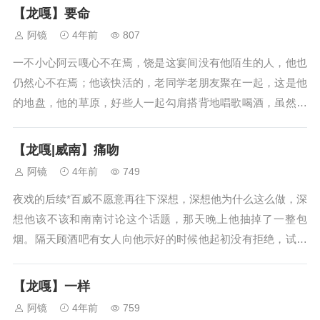
年前就时不时顾她，知道是个乖乖巧巧的甜妞儿，他对自己人
【龙嘎】要命
总是很好的，里外分得清，小妹妹...
阿镜
4年前
807
一不小心阿云嘎心不在焉，饶是这宴间没有他陌生的人，他也
仍然心不在焉；他该快活的，老同学老朋友聚在一起，这是他
的地盘，他的草原，好些人一起勾肩搭背地唱歌喝酒，虽然他
没喝——他找了个理由，最近气管不太舒服，医生给开了头
孢，不能喝，人家也不会真要他拿药单看，给他倒了杯温水，
【龙嘎|威南】痛吻
毕竟吃药忌口多，最好茶都不要喝。...
阿镜
4年前
749
夜戏的后续*百威不愿意再往下深想，深想他为什么这么做，深
想他该不该和南南讨论这个话题，那天晚上他抽掉了一整包
烟。隔天顾酒吧有女人向他示好的时候他起初没有拒绝，试着
顺流而下——但他提不起劲，最后还是将人推开。感觉不管怎
么做都是错的，百威意识到这一点；回家的时候南南靠在沙发
【龙嘎】一样
上睡着，她抱着抱枕缩起，枕着扶...
阿镜
4年前
759