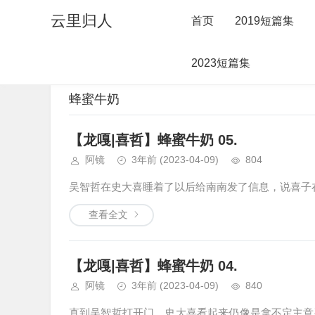
云里归人
首页
2019短篇集
2023短篇集
当前位置：
首页
>
文章分类
>
中篇合集
>
蜂蜜牛奶
蜂蜜牛奶
【龙嘎|喜哲】蜂蜜牛奶 05.
阿镜
3年前
(2023-04-09)
804
吴智哲在史大喜睡着了以后给南南发了信息，说喜子在
查看全文
【龙嘎|喜哲】蜂蜜牛奶 04.
阿镜
3年前
(2023-04-09)
840
直到吴智哲打开门，史大喜看起来仍像是拿不定主意