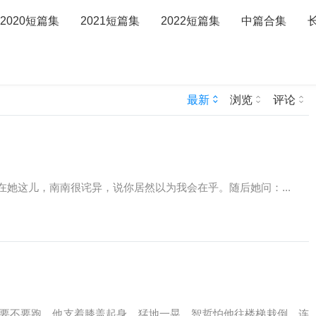
2020短篇集
2021短篇集
2022短篇集
中篇合集
最新
浏览
评论
她这儿，南南很诧异，说你居然以为我会在乎。随后她问：...
要不要跑，他支着膝盖起身，猛地一晃，智哲怕他往楼梯栽倒，连