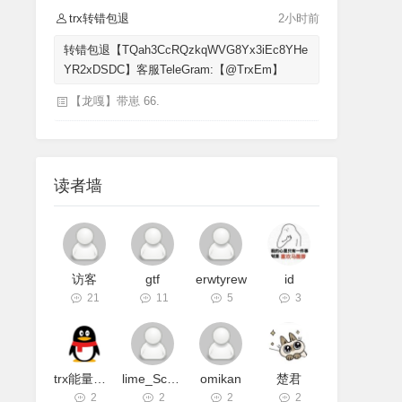
trx转错包退
2小时前
转错包退【TQah3CcRQzkqWVG8Yx3iEc8YHe
YR2xDSDC】客服TeleGram:【@TrxEm】
【龙嘎】带崽 66.
读者墙
访客
gtf
erwtyrew
id
21
11
5
3
trx能量机器人
lime_Schnee
omikan
楚君
2
2
2
2