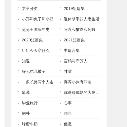
文章分类
2019短篇集
小郑和兔子和小郑
退休杀手的人妻生活
兔兔王国编年史
阿嘎和猫咪和阿嘎
2020短篇集
2021短篇集
姐姐今天穿什么
中篇合集
知返
盲鸽与守笼人
好兄弟几被子
甘露
一条长路两个人走
弃养小狗有罪论
薄暮
你是条成熟的大尾巴了
毕业旅行
心牢
抱朴
同悲
蜂蜜牛奶
傻瓜