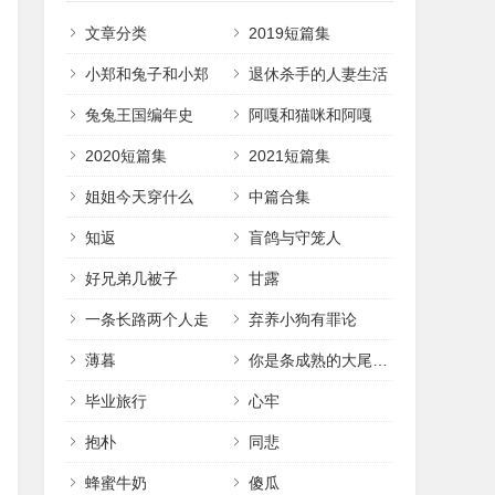
文章分类
2019短篇集
小郑和兔子和小郑
退休杀手的人妻生活
兔兔王国编年史
阿嘎和猫咪和阿嘎
2020短篇集
2021短篇集
姐姐今天穿什么
中篇合集
知返
盲鸽与守笼人
好兄弟几被子
甘露
一条长路两个人走
弃养小狗有罪论
薄暮
你是条成熟的大尾巴了
毕业旅行
心牢
抱朴
同悲
蜂蜜牛奶
傻瓜