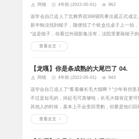
阿镜
4年前
(2022-05-01)
962
该学会自己追人了北舞男宿308寝民事法庭正式成
新半晌没找到槌子，随便找了个铁盒往桌子上一拍，
“这是槌子，你看过外国影集没有，法院里要敲槌子的。
查看全文
【龙嘎】你是条成熟的大尾巴了 04.
阿镜
4年前
(2022-05-01)
943
该学会自己追人了“看着像长毛大猫啊？”少年有些
不过是短毛的，掉起毛可真够呛，长毛大猫肯定更可
其他人的时候，基本上不会变回雪豹，但要是他们回寝
查看全文