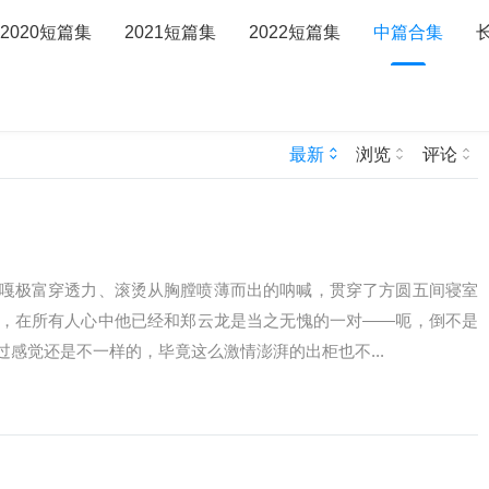
2020短篇集
2021短篇集
2022短篇集
中篇合集
巴了
最新
浏览
评论
嘎极富穿透力、滚烫从胸膛喷薄而出的呐喊，贯穿了方圆五间寝室
，在所有人心中他已经和郑云龙是当之无愧的一对——呃，倒不是
感觉还是不一样的，毕竟这么激情澎湃的出柜也不...