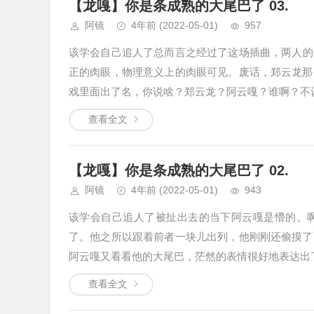
【龙嘎】你是条成熟的大尾巴了 03.
阿镜
4年前
(2022-05-01)
957
该学会自己追人了总而言之经过了这场插曲，两人的
正的肉眼，物理意义上的肉眼可见。废话，郑云龙那
戏里面出了名，你说啥？郑云龙？阿云嘎？谁啊？不认
查看全文
【龙嘎】你是条成熟的大尾巴了 02.
阿镜
4年前
(2022-05-01)
943
该学会自己追人了被扯出去的当下阿云嘎是懵的。
了。他之所以跟着前者一块儿出列，他刚刚还偷摸了
阿云嘎又看看他的大尾巴，茫然的表情很好地表达出了
查看全文