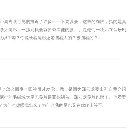
距离肉眼可见的拉近了许多——不要误会，这里的肉眼，指的是真
条大尾巴，一抓到机会就要缠着他的腰，于是他们一块儿在音乐剧
识？嗯？你说长着尾巴还老圈着人的？被圈着的？...
啊？怎么回事？回神后才发觉，哦，是因为郑云龙要出列自我介绍
两把的毛绒绒大尾巴显然是罪魁祸首。郑云龙显然也懵了。他看看
为什么你跟我出来了为什么我的尾巴又在你腰上等不...