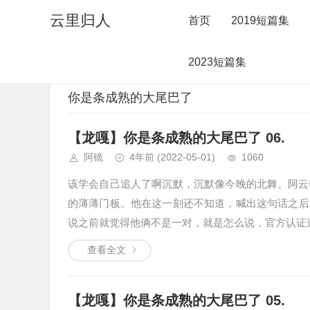
云里归人
首页
2019短篇集
2023短篇集
当前位置：
首页
>
文章分类
>
中篇合集
>
你是条成熟的大尾
你是条成熟的大尾巴了
【龙嘎】你是条成熟的大尾巴了 06.
阿镜
4年前
(2022-05-01)
1060
该学会自己追人了啊沉默，沉默像今晚的北舞。阿云
的薄薄门板。他在这一刻还不知道，喊出这句话之后
说之前就觉得他俩不是一对，就是怎么说，官方认证过
查看全文
【龙嘎】你是条成熟的大尾巴了 05.