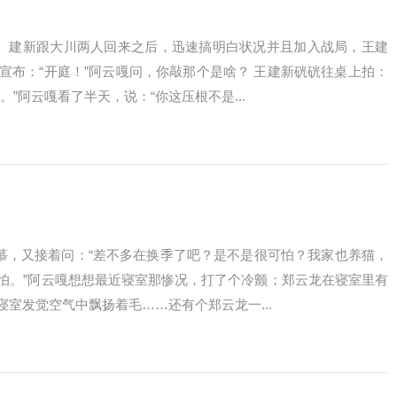
立。建新跟大川两人回来之后，迅速搞明白状况并且加入战局，王建
宣布：“开庭！”阿云嘎问，你敲那个是啥？ 王建新硄硄往桌上拍：
”阿云嘎看了半天，说：“你这压根不是...
羡慕，又接着问：“差不多在换季了吧？是不是很可怕？我家也养猫，
怕。”阿云嘎想想最近寝室那惨况，打了个冷颤；郑云龙在寝室里有
室发觉空气中飘扬着毛……还有个郑云龙一...