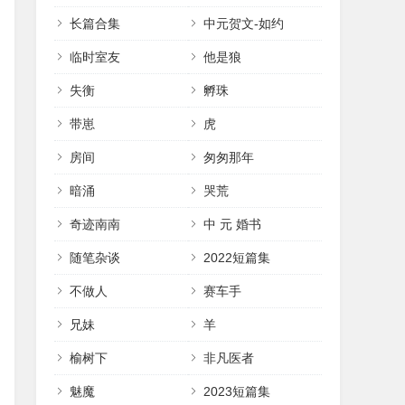
长篇合集
中元贺文-如约
临时室友
他是狼
失衡
孵珠
带崽
虎
房间
匆匆那年
暗涌
哭荒
奇迹南南
中 元 婚书
随笔杂谈
2022短篇集
不做人
赛车手
兄妹
羊
榆树下
非凡医者
魅魔
2023短篇集