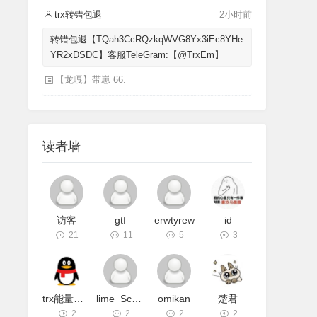
trx转错包退
2小时前
转错包退【TQah3CcRQzkqWVG8Yx3iEc8YHe
YR2xDSDC】客服TeleGram:【@TrxEm】
【龙嘎】带崽 66.
读者墙
访客
gtf
erwtyrew
id
21
11
5
3
trx能量机器人
lime_Schnee
omikan
楚君
2
2
2
2