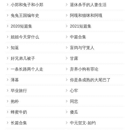
小郑和兔子和小郑
退休杀手的人妻生活
兔兔王国编年史
阿嘎和猫咪和阿嘎
2020短篇集
2021短篇集
姐姐今天穿什么
中篇合集
知返
盲鸽与守笼人
好兄弟几被子
甘露
一条长路两个人走
弃养小狗有罪论
薄暮
你是条成熟的大尾巴了
毕业旅行
心牢
抱朴
同悲
蜂蜜牛奶
傻瓜
长篇合集
中元贺文-如约