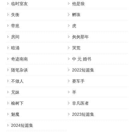
临时室友
他是狼
失衡
孵珠
带崽
虎
房间
匆匆那年
暗涌
哭荒
奇迹南南
中 元 婚书
随笔杂谈
2022短篇集
不做人
赛车手
兄妹
羊
榆树下
非凡医者
魅魔
2023短篇集
2024短篇集