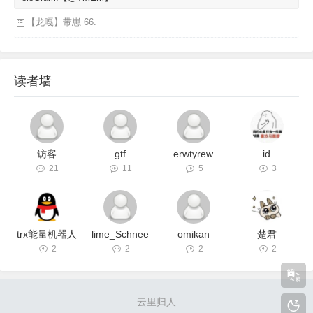
【龙嘎】带崽 66.
读者墙
访客
gtf
erwtyrew
id
21
11
5
3
trx能量机器人
lime_Schnee
omikan
楚君
2
2
2
2
云里归人