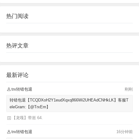
热门阅读
热评文章
最新评论
trx转错包退
刚刚
转错包退【TCQDXoH2Y1eudXqxq866Wi2UHEAdCNHkLK】客服T
eleGram:【@TrxEm】
【龙嘎】带崽 64.
trx转错包退
16分钟前