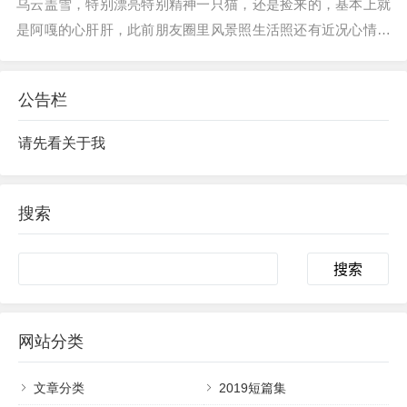
乌云盖雪，特别漂亮特别精神一只猫，还是捡来的，基本上就
是阿嘎的心肝肝，此前朋友圈里风景照生活照还有近况心情抒
发，成为有猫阶级之后，除了猫还是猫，翻来翻去都是猫。*不
能怪他，有猫的人基本就是这个样子的，没有猫的人明白不
公告栏
了，你怎么跟色盲说明颜色呢...
请先看关于我
搜索
Search
网站分类
文章分类
2019短篇集